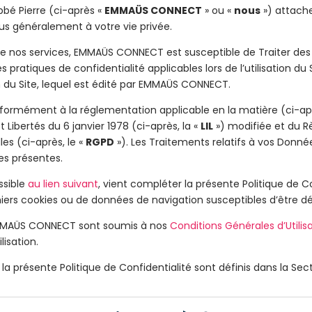
bé Pierre (ci-après «
EMMAÜS CONNECT
» ou «
nous
») attach
s généralement à votre vie privée.
t de nos services, EMMAÜS CONNECT est susceptible de Traiter des 
es pratiques de confidentialité applicables lors de l’utilisation d
on du Site, lequel est édité par EMMAÜS CONNECT.
formément à la réglementation applicable en la matière (ci-apr
et Libertés du 6 janvier 1978 (ci-après, la «
LIL
») modifiée et du R
es (ci-après, le «
RGPD
»). Les Traitements relatifs à vos Donnée
es présentes.
ssible
au lien suivant
, vient compléter la présente Politique de C
 fichiers cookies ou de données de navigation susceptibles d’êtr
 EMMAÜS CONNECT sont soumis à nos
Conditions Générales d’Utilis
isation.
a présente Politique de Confidentialité sont définis dans la Secti