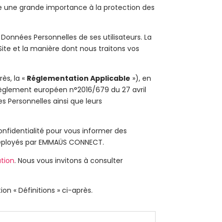
e une grande importance à la protection des
Données Personnelles de ses utilisateurs. La
u Site et la manière dont nous traitons vos
ès, la «
Réglementation Applicable
»), en
èglement européen n°2016/679 du 27 avril
s Personnelles ainsi que leurs
onfidentialité pour vous informer des
e déployés par EMMAÜS CONNECT.
ation
. Nous vous invitons à consulter
on « Définitions » ci-après.